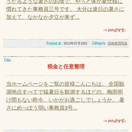
うだるような暑さのお陰で、やっと体が夏仕様に
慣れてきた事務員三号です。 大分は連日の暑さに
加えて、なかなか夕立が来ず...
2013年07月18日
債務整理関連
税金と任意整理
当ホームページをご覧の皆様こんにちは。 全国観
測地点すべてで猛暑日を観測するほどの、梅雨明
け間もない昨今、いかがお過ごしでしょうか。 暑
さにめっぽう弱い事務員3号...