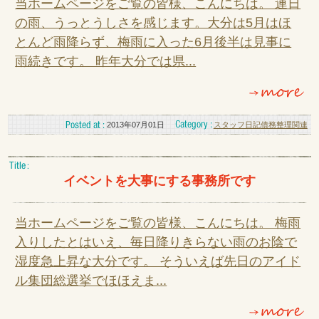
当ホームページをご覧の皆様、こんにちは。 連日
の雨、うっとうしさを感じます。大分は5月はほ
とんど雨降らず、梅雨に入った6月後半は見事に
雨続きです。 昨年大分では県...
2013年07月01日
スタッフ日記
債務整理関連
イベントを大事にする事務所です
当ホームページをご覧の皆様、こんにちは。 梅雨
入りしたとはいえ、毎日降りきらない雨のお陰で
湿度急上昇な大分です。 そういえば先日のアイド
ル集団総選挙でほほえま...