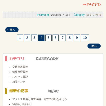
2013年05月23日
スタッフ日記
1
2
3
4
5
6
7
8
9
10
交通事故関連
債務整理関連
スタッフ日記
相互リンク
アクセス整備と自主返納 地方の移動を考える
5月病と連休明け