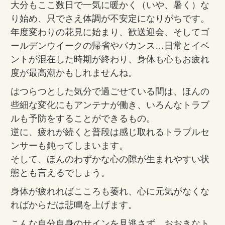
大分もここ数日で一気に暖かく（いや、暑く）な
り始め、只でさえ体調が不安定になりがちです。
年度変わりの花見に始まり、歓送迎会、そしてゴ
ールデンウイークの帰省やバカンス…日常とイベ
ントが混在した時期が終わり、身体も心もお疲れ
度が最高潮かもしれませんね。
はつらつとした気分で過ごせている間は、ほんの
些細な変化にもアンテナが働き、いろんなトラブ
ルも予防をすることができるもの。
逆に、疲れが続くと普段は感じ取れるトラブルセ
ンサーも鈍ってしまいます。
そして、ほんのわずかな心の隙が生まれやすい状
態とも言えるでしょう。
身体が疲れればこころも萎れ、心に元気がなくな
ればからだは悲鳴を上げます。
こんな自分自身のサインを見逃さず、おおきなト